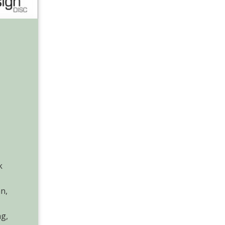
k
n,
ng,