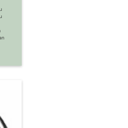
u
u
n
an