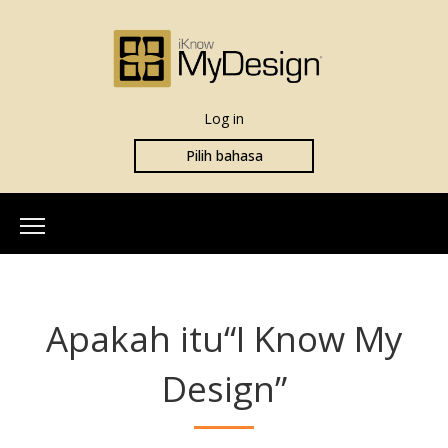
Log in
Pilih bahasa
Beranda
Tentang kami
Apakah itu“I Know My
Tim kami
Info Lebih Lanjut
Design”
Apa itu iKnowMyDesign
Penilaian