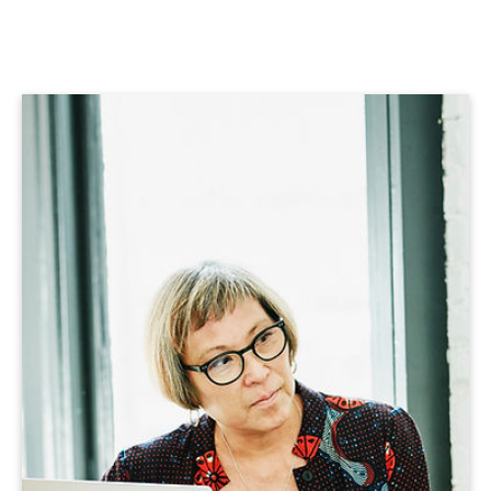
iKnowMyDesign DISC
Acara Pelatihan