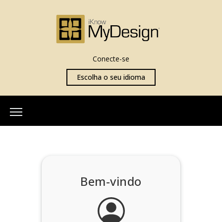
Conecte-se
Escolha o seu idioma
Início
Sobre Nós
Nossa Equipe
Bem-vindo
Mais Informações
O que é iKnowMyDesign
Avaliações